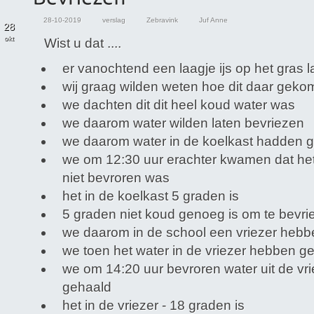
28-10-2019
verslag
Zebravink
Juf Anne
28
okt
Wist u dat ....
er vanochtend een laagje ijs op het gras l
wij graag wilden weten hoe dit daar gek
we dachten dit dit heel koud water was
we daarom water wilden laten bevriezen
we daarom water in de koelkast hadden 
we om 12:30 uur erachter kwamen dat het
niet bevroren was
het in de koelkast 5 graden is
5 graden niet koud genoeg is om te bevri
we daarom in de school een vriezer hebb
we toen het water in de vriezer hebben g
we om 14:20 uur bevroren water uit de vr
gehaald
het in de vriezer - 18 graden is