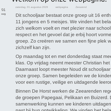
zaterdag, 01 augustus 2026
webpagina
Zeearend
01
aug
Dit schooljaar bestaat onze groep uit 16 ent
11 jongens en 5 meisjes. We vinden het bela
zich welkom voelt en met plezier naar schoo
respect en het gevoel dat je erbij hoort vor
groep. Zo creëren we samen een fijne plek w
zichzelf kan zijn.
Op maandag tot en met donderdag staat mee
klas. Op vrijdag neemt meester Christian het 
Daarnaast loopt meester Noud dit schooljaar 
onze groep. Samen begeleiden we de kinde
voor een rustige, veilige en uitdagende leer
Binnen De Horst werken de Zeearenden reg
de groepen Papegaai, Pelikaan en Buizerd.
samenwerking kunnen we kinderen uitdagen
past bij hun ontwikkeling. We vinden het bela