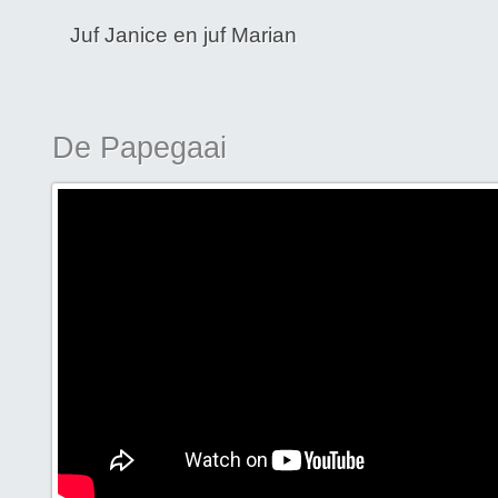
Juf Janice en juf Marian
De Papegaai